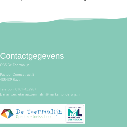
Contactgegevens
OBS De Toermalijn
Pastoor Doensstraat 5
4854CP Bavel
Telefoon: 0161-432987
E-mail: secretariaattoermalijn@markantonderwijs.nl