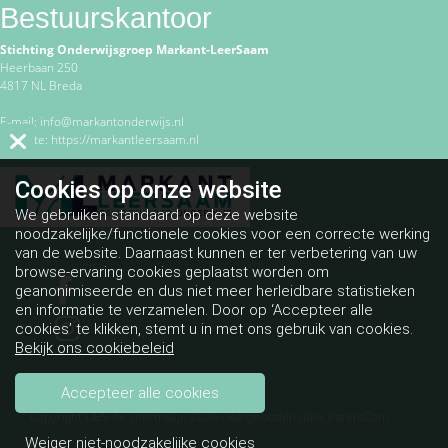
Bestuurskantoor
Stichting Onderwijsgroep Markant-LeerSaam
Heerbaan 250
4817 NL Breda
E-mail:
info@markantonderwijs.nl
Website:
https://markantleersaam.nl
Cookies op
onze website
We gebruiken standaard op deze website
noodzakelijke/functionele cookies voor een correcte werking
van de website. Daarnaast kunnen er ter verbetering van uw
browse-ervaring cookies geplaatst worden om
geanonimiseerde en dus niet meer herleidbare statistieken
en informatie te verzamelen. Door op ‘Accepteer alle
cookies’ te klikken, stemt u in met ons gebruik van cookies.
Bekijk ons cookiebeleid
Accepteer alle cookies
Copyright OBS de Toermalijn 2026 - Aangeboden door
ParentCom
Weiger niet-noodzakelijke cookies
Disclaimer