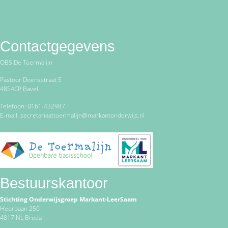
Contactgegevens
OBS De Toermalijn
Pastoor Doensstraat 5
4854CP Bavel
Telefoon: 0161-432987
E-mail: secretariaattoermalijn@markantonderwijs.nl
Bestuurskantoor
Stichting Onderwijsgroep Markant-LeerSaam
Heerbaan 250
4817 NL Breda