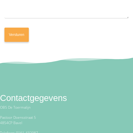
Contactgegevens
OBS De Toermalijn
Pastoor Doensstraat 5
4854CP Bavel
Telefoon: 0161-432987