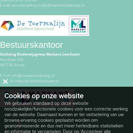
E-mail: secretariaattoermalijn@markantonderwijs.nl
Bestuurskantoor
Stichting Onderwijsgroep Markant-LeerSaam
Heerbaan 250
4817 NL Breda
E-mail:
info@markantonderwijs.nl
Website:
https://markantleersaam.nl
Cookies op
onze website
We gebruiken standaard op deze website
noodzakelijke/functionele cookies voor een correcte werking
van de website. Daarnaast kunnen er ter verbetering van uw
browse-ervaring cookies geplaatst worden om
geanonimiseerde en dus niet meer herleidbare statistieken
en informatie te verzamelen. Door op ‘Accepteer alle