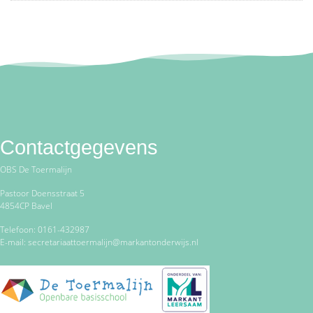
Contactgegevens
OBS De Toermalijn
Pastoor Doensstraat 5
4854CP Bavel
Telefoon: 0161-432987
E-mail: secretariaattoermalijn@markantonderwijs.nl