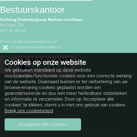
Bestuurskantoor
Stichting Onderwijsgroep Markant-LeerSaam
Heerbaan 250
4817 NL Breda
E-mail:
info@markantonderwijs.nl
Website:
https://markantleersaam.nl
Cookies op
onze website
We gebruiken standaard op deze website
noodzakelijke/functionele cookies voor een correcte werking
van de website. Daarnaast kunnen er ter verbetering van uw
browse-ervaring cookies geplaatst worden om
geanonimiseerde en dus niet meer herleidbare statistieken
en informatie te verzamelen. Door op ‘Accepteer alle
cookies’ te klikken, stemt u in met ons gebruik van cookies.
Bekijk ons cookiebeleid
Accepteer alle cookies
Copyright OBS de Toermalijn 2026 - Aangeboden door
ParentCom